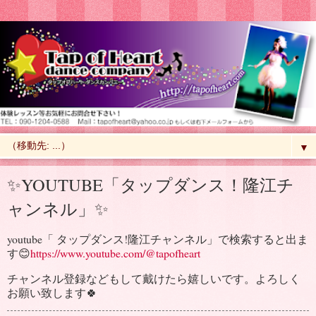
▼
✨YOUTUBE「タップダンス！隆江チ
ャンネル」✨
youtube「 タップダンス!隆江チャンネル」で検索すると出ま
す😊
https://www.youtube.com/@tapofheart
チャンネル登録などもして戴けたら嬉しいです。よろしく
お願い致します🍀