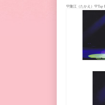
💛隆江（たかえ）💛Tap Danc
「sing s