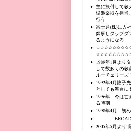
主に振付して教
鍵盤楽器を担当
行う
富士通(株)に入
師事しタップダ
るようになる
☆☆☆
☆☆☆
☆☆
☆☆☆
☆☆
☆
☆☆
1989年1月
よりタ
して数多くの教
ルーチェリーズ
1992
年4月隆子
としても舞台に 
1996年 今は
る時期
1998年4月
初
BROADWAY DA
2005
年5月より”隆