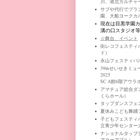
川、港北カルチ
サブや代行でプラ
園、大船ヨークカ
現在は目黒学園
溝の口スタジオ
☆舞台、イベント
街レコフェスティバ
ド）
永山フェスティバ
39thせいせきミ
202
SC A館6階アウラ
アマチュア総合ダ
くらホール）
タップダンスフェ
夏休みこども舞踊
子どもフェスティ
立青少年センター
ナショナルタップ
アターアプル）