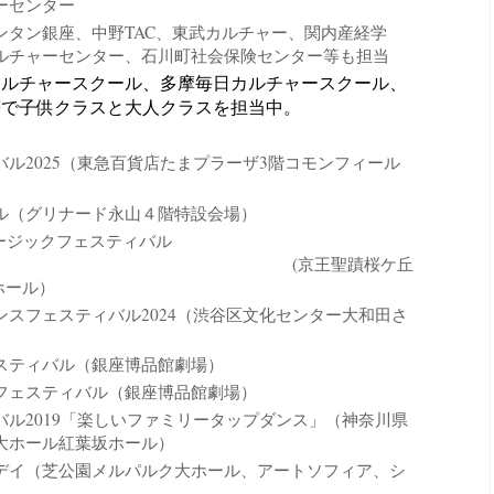
ャーセンター
ンタン銀座、中野TAC、東武カルチャー、関内産経学
ルチャーセンター、石川町社会保険センター等も担当
カルチャースクール、多摩毎日カルチャースクール、
等で子供クラスと大人クラスを担当中。
ル2025（東急百貨店たまプラーザ3階コモンフィール
ル（グリナード永山４階特設会場）
ュージックフェスティバル
5 (京王聖蹟桜ケ丘
ホール）
ンスフェスティバル2024（渋谷区文化センター大和田さ
スティバル（銀座博品館劇場）
フェスティバル（銀座博品館劇場）
バル2019「楽しいファミリータップダンス」（神奈川県
大ホール紅葉坂ホール）
デイ（芝公園メルパルク大ホール、アートソフィア、シ