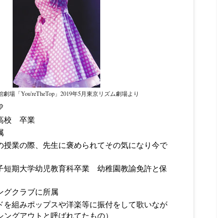
劇場「You'reTheTop」2019年5月東京リズム劇場より

城高校 卒業
部所属
授業の際、先生に褒められてその気になり今で
子短期大学幼児教育科卒業 幼稚園教諭免許と保
グクラブに所属
ドを組みポップスや洋楽等に振付をして歌いなが
シングアウトと呼ばれてたもの）