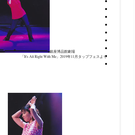
銀座博品館劇場
ght With Me」2019年11月タップフェスより