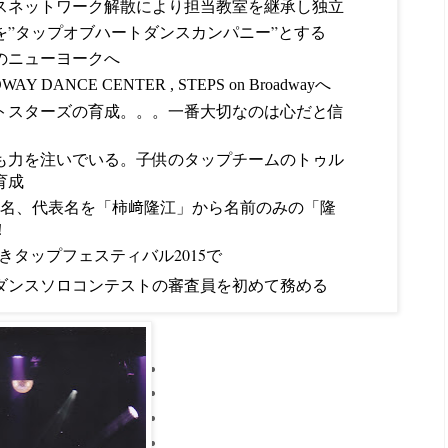
スネットワーク解散により担当教室を継承し独立
名を”タップオブハートダンスカンパニー”とする
ューヨークへ
AY DANCE CENTER , STEPS on Broadwayへ
トスターズの育成。。。一番大切なのは心だと信
も力を注いでいる。子供のタップチームのトゥル
育成
り芸名、代表名を「柿﨑隆江」から名前のみの「隆
！
タップフェスティバル2015で
ソロコンテストの審査員を初めて務める