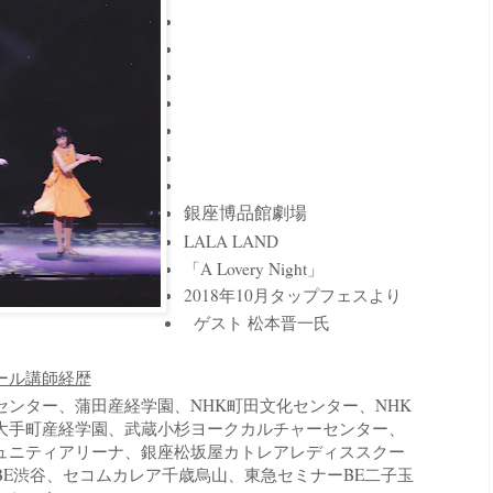
銀座博品館劇場
LALA LAND
「A Lovery Night」
2018年10月タップフェスより
ゲスト 松本晋一氏
ール講師経歴
ンター、蒲田産経学園、NHK町田文化センター、NHK
大手町産経学園、武蔵小杉ヨークカルチャーセンター、
ュニティアリーナ、銀座松坂屋カトレアレディススクー
BE渋谷、セコムカレア千歳烏山、東急セミナーBE二子玉