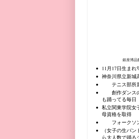
銀座博品館
11月17日生まれ
神奈川県立新
テニス
創作ダンスの
も踊ってる毎日
私立関東学院女
母資格を取得
フォークソン
（女子の生バン
ら大人数で踊る