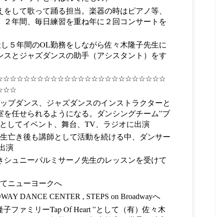
えをして歌って踊る担当。楽器の時はピアノ等、
。２年間、毎日練習を重ね年に２回コンサートを
社し５年間のOL勤務をしながら佐々木隆子先生に
ンスとジャズダンスの助手（アシスタント）をす
☆
☆☆☆
☆☆☆
☆☆☆
☆☆☆
☆☆☆
☆☆☆
☆☆☆
☆☆☆
☆
☆☆
ップダンス、ジャズダンスのインストラクターと
室を任せられるようになる。
ダンシングチーム”ブ
”としてイベント、舞台、TV、ラジオに出演
先生亡き後も講師として活動を続ける中、ダンサー
出演
亡きシュニーパルミサーノ先生のレッスンを受けて
めてニューヨークへ
NCE CENTER , STEPS on Broadwayへ
子ファミリーTap Of Heart ”として（有）佐々木