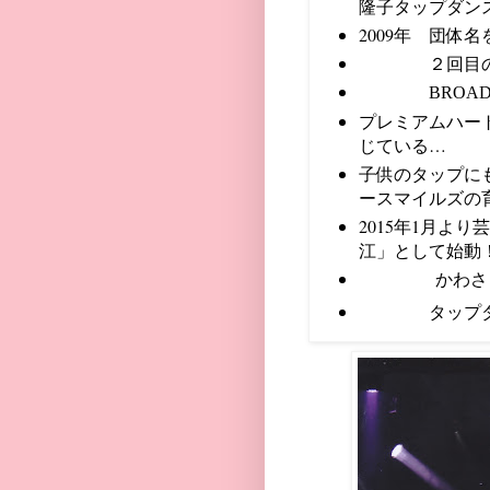
隆子タップダン
2009年 団体
２回目のニ
BROADW
プレミアムハー
じている…
子供のタップに
ースマイルズの
2015年1月よ
江」として始動
かわさき
タップダンス